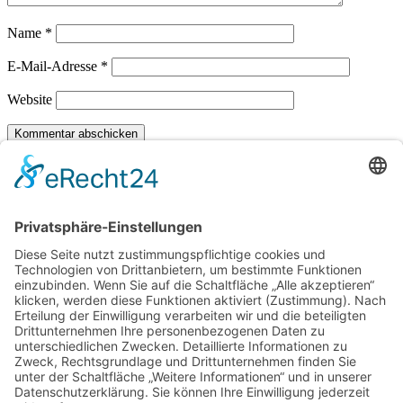
Name
*
E-Mail-Adresse
*
Website
FAQ
Wie läuft eine Maßanfertigung ab?
In einem persönlichen Gespräch im Atelier besprechen
wir deine Ideen, das gewünschte Material und das
Budget. Danach erstelle ich Entwürfe. Erst wenn alles
perfekt zu dir passt, beginne ich mit der
handwerklichen Umsetzung am Werktisch.
Fertigst du individuelle Eheringe an?
Ja, Eheringe sind eine meiner größten Leidenschaften.
Wir erarbeiten gemeinsam das Design, das euch ein
Leben lang begleitet – von schlicht und klassisch bis