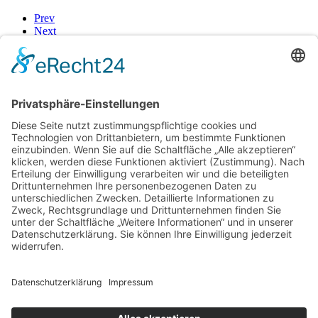
Prev
Next
FAQ
Wie läuft eine Maßanfertigung ab?
In einem persönlichen Gespräch im Atelier besprechen
wir deine Ideen, das gewünschte Material und das
Budget. Danach erstelle ich Entwürfe. Erst wenn alles
perfekt zu dir passt, beginne ich mit der
handwerklichen Umsetzung am Werktisch.
Fertigst du individuelle Eheringe an?
Ja, Eheringe sind eine meiner größten Leidenschaften.
Wir erarbeiten gemeinsam das Design, das euch ein
Leben lang begleitet – von schlicht und klassisch bis
hin zu völlig individuellen Strukturen.
Können alte Schmuckstücke umgearbeitet werden?
Absolut. Ein altes Erbstück trägt oft großen
emotionalen Wert. Ich schmelze vorhandenes Gold